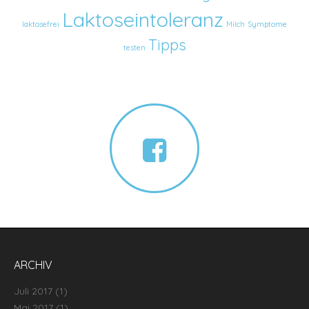
Laktoseintoleranz
laktosefrei
Milch
Symptome
Tipps
testen
ARCHIV
Juli 2017
(1)
Mai 2017
(1)