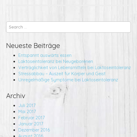
S
e
a
r
Neueste Beiträge
c
h
Entspannt auswärts essen
f
Laktoseintoleranz bei Neugeborenen
o
Verträglichkeit von Lebensmitteln bei Laktoseintoleranz
r
Stressabbau – Auszeit für Körper und Geist
:
Unregelmäßige Symptome bei Laktoseintoleranz
Archiv
Juli 2017
Mai 2017
Februar 2017
Januar 2017
Dezember 2016
August 2016